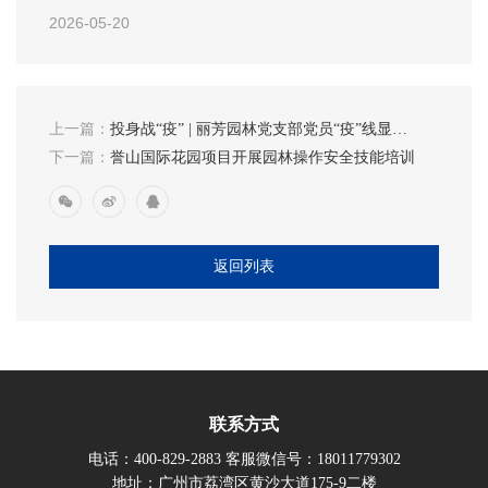
2026-05-20
上一篇：
投身战“疫” | 丽芳园林党支部党员“疫”线显担
当
下一篇：
誉山国际花园项目开展园林操作安全技能培训
返回列表
联系方式
电话：400-829-2883 客服微信号：18011779302
地址：广州市荔湾区黄沙大道175-9二楼