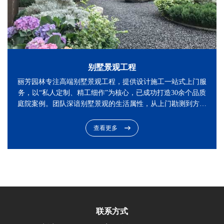
别墅景观工程
丽芳园林专注高端别墅景观工程，提供设计施工一站式上门服
务，以“私人定制、精工细作”为核心，已成功打造30余个品质
庭院案例。团队深谙别墅景观的生活属性，从上门勘测到方案
设计，全程贴合业主生活习惯与审美偏好——设计中兼顾功能
分区与艺术美感。
查看更多
联系方式