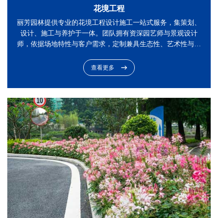
花境工程
丽芳园林提供专业的花境工程设计施工一站式服务，集策划、
设计、施工与养护于一体。团队拥有资深园艺师与景观设计
师，依据场地特性与客户需求，定制兼具生态性、艺术性与功
能性的花境方案。设计阶段注重植物色彩搭配、季相变化与空
间层次，精选宿根花卉、观赏草及本土植被；施工环节严格把
查看更多
控土壤改良、精准放样与苗木栽植工艺，确保落地效果与设计
高度统一。