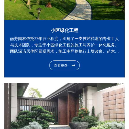
小区绿化工程
丽芳园林依托27年行业积淀，组建了一支技艺精湛的专业工人
与技术团队，专注于小区绿化工程的施工与养护一体化服务。
团队深谙居住区景观需求，施工中严格执行土壤改良、苗木分
级筛选及精准栽植标准，运用微地形塑造与透水铺装工艺，确
保绿化效果即时呈现且持久稳定。
查看更多