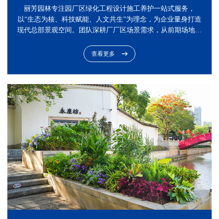
丽芳园林专注园厂区绿化工程设计施工养护一站式服务，
以“生态为核、科技赋能、人文共生”为理念，为企业量身打造
现代总部景观空间。团队深耕厂厂区场景需求，从前期场地勘
测到方案定制，深度融合企业文化与地域气候特征——设计中
注重植物季相搭配与空间层次，引入智能灌溉、低碳铺装等绿
查看更多
色技术；施工阶段严控土壤改良、苗木选型与工艺细节，确保
设计效果精准落地；后期配备专属养护团队，通过科学管护保
障景观长效性。