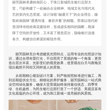
丽芳园林承袭岭南匠心，于珠江新城民生银行总部大
堂，巧妙构建了一处融合企业精神、地域文化与现代光
艺的室内生态景观。设计深植“融通天下”的企业理念，撷
取岭南园林“通透玲珑、兼容并蓄”的精髓。景墙以现代材
质演绎传统岭南花窗纹样，形成虚实相间的隔断，既保
障了空间的开放性，又丰富了视觉层次，隐喻银行连接
各方、构建信任桥梁的枢纽作用。
丽芳园林充分考虑建筑光照特点，运用专业的光照设计知
识，通过合理布置灯光，不仅照亮了景观的每一个角落，更营
造出层次丰富、光影变幻的视觉效果，使景观在白天与夜晚呈
现出截然不同却又同样迷人的景致。
从前期精心规划设计方案，到严格按照标准进行施工，再
到后期提供全方位、精细化的养护服务，丽芳园林以一站式商
业空间绿化服务，确保大堂景观始终保持最佳状态，四季常
绿、生机盎然，为民生银行总部打造了一个舒适、美观且富有
文化底蕴的办公环境，成为珠江新城一道亮丽的风景线。